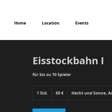
Home
Location
Events
Eisstockbahn I
für bis zu 10 Spieler
69
Euro
1 Std.
1
69 €
Hecht und Sonne, Am
S
t
d